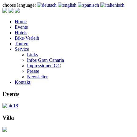
choose language:
Home
Events
Hotels
Bike-Verleih
Touren
Service
Links
Infos Gran Canaria
Impressionen GC
Presse
Newsletter
Kontakt
Events
Villa