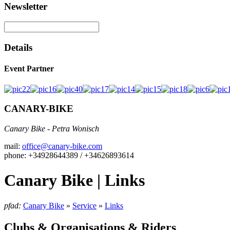
Newsletter
Details
Event Partner
CANARY-BIKE
Canary Bike - Petra Wonisch
mail:
office@canary-bike.com
phone: +34928644389 / +34626893614
Canary Bike | Links
pfad:
Canary Bike
»
Service
»
Links
Clubs & Organisations & Riders