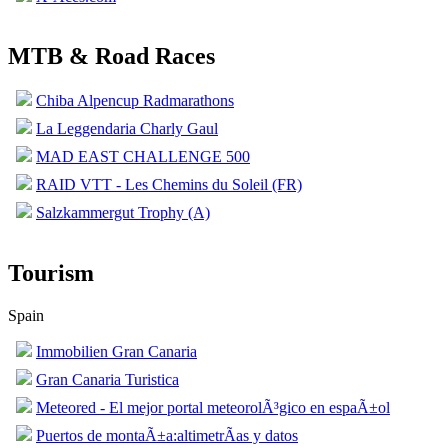
MTB & Road Races
Chiba Alpencup Radmarathons
La Leggendaria Charly Gaul
MAD EAST CHALLENGE 500
RAID VTT - Les Chemins du Soleil (FR)
Salzkammergut Trophy (A)
Tourism
Spain
Immobilien Gran Canaria
Gran Canaria Turistica
Meteored - El mejor portal meteorolÃ³gico en espaÃ±ol
Puertos de montaÃ±a:altimetrÃ­as y datos